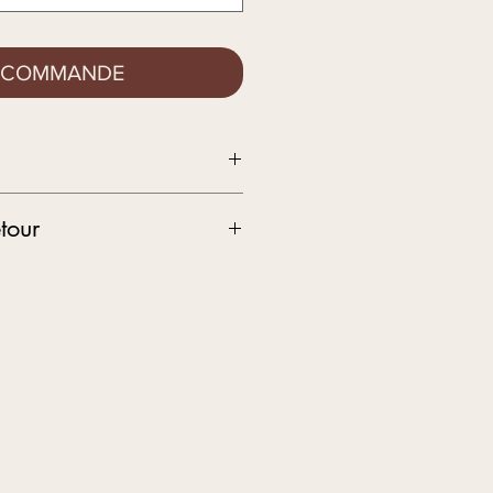
 COMMANDE
emper dans de l'eau salée avant le
tour
0 degrés au lave-linge.
t sécurisé pour toutes vos
us 14 jours pour un remboursement