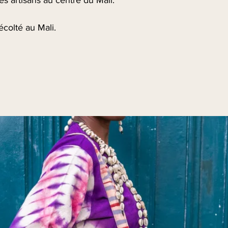
France
: Livraison
jours ouvrés.
colté au Mali.
International
: Livr
5 à 10 jours ouvré
es saisons, se porte bien avec un