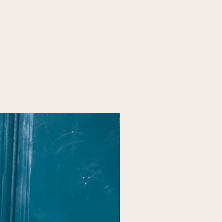
 Colissimo à
5 euros
, délai de 2 à 5
aison Colissimo à
12 euros,
délai de
s pour l'Europe.