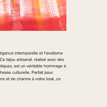
Retours acceptés so
complet.
Options de livraison
France
: Livraison
jours ouvrés.
International
: Livr
5 à 10 jours ouvré
légance intemporelle et l'exotisme
 Ce bijou artisanal, réalisé avec des
ntiques, est un véritable hommage à
chesse culturelle. Parfait pour
re et de charme à votre look, ce
 regards.
 ajustable