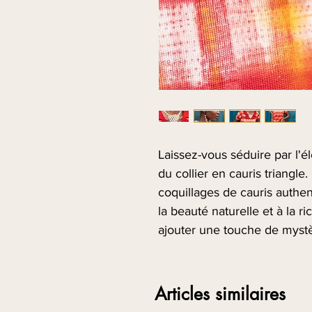
Laissez-vous séduire par l'é
du collier en cauris triangle.
coquillages de cauris authe
la beauté naturelle et à la ri
ajouter une touche de mystè
collier saura capter tous les
Disponible en :
Taille unique
Articles similaires