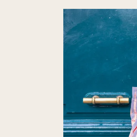
Laissez-vous transporter par
cauris triangle. Commandez
pièce unique et inspirante à 
briller en toutes occasions !