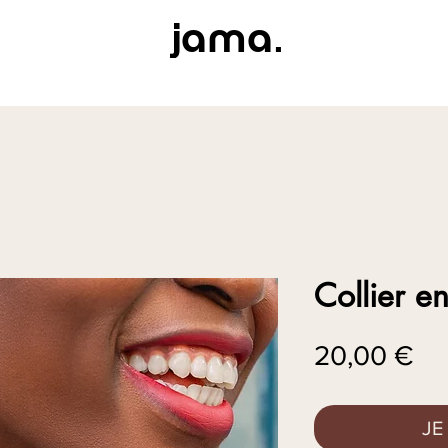
j
.
ama
Collier en
Pri
20,00 €
JE